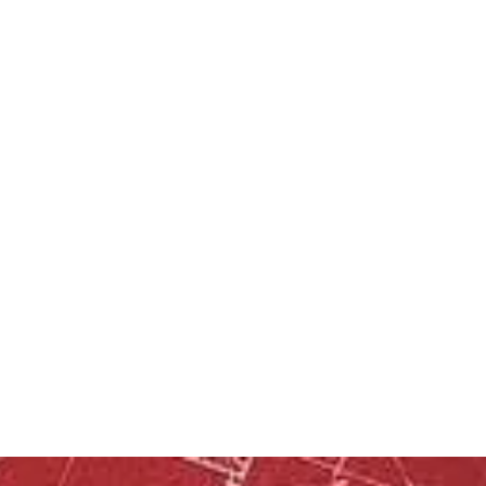
COMECE HOJE A REALIZAR O SEU
SONHO
AGENDE UMA
AVALIAÇÃO
Entre em contato conosco abaixo
AGENDAR