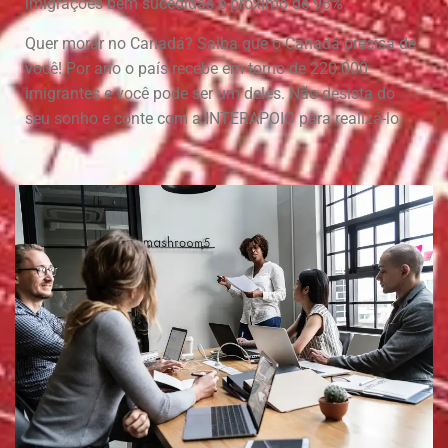
imigrações bem sucedidas é próximo de 98%.
Quer morar no Canadá? Saiba que o Canadá precisa de
você! Por ano o país recebe em torno de 220.000
imigrantes e você pode ser um deles. Não desista do
seu sonho e conte com a INTERAPOIO para realizá-lo.