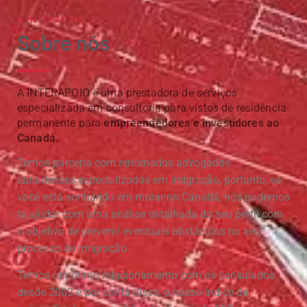
A INTERAPOIO
Sobre nós
A INTERAPOIO é uma prestadora de serviços
especializada em consultoria para vistos de residência
permanente para
empreendedores e investidores ao
Canadá.
Temos parceria com renomados advogados
canadenses especializados em imigração, portanto, se
você está sonhando em morar no Canadá, nós podemos
te ajudar com uma análise detalhada do seu perfil com
o objetivo de prevenir eventuais obstáculos no seu
processo de imigração.
Temos um ótimo relacionamento com os consulados
desde 2002 e por conta disso, o nosso índice de